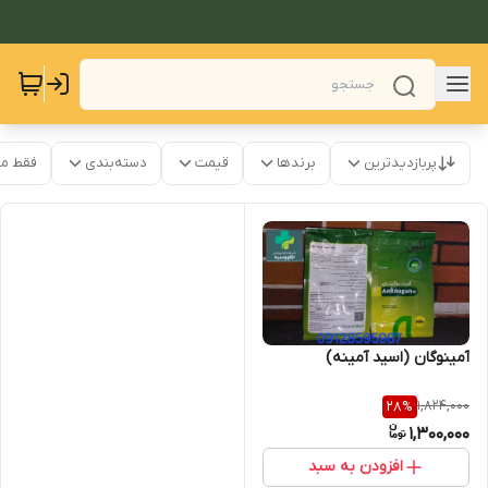
پربازدیدترین
برندها
قیمت
دسته‌بندی
فقط م
آمینوگان (اسید آمینه)
1,824,000
28
%
1,300,000
افزودن به سبد